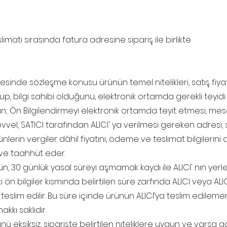
limatı sırasında fatura adresine sipariş ile birlikte
t sitesinde sözleşme konusu ürünün temel nitelikleri, satış fiy
uyup, bilgi sahibi olduğunu, elektronik ortamda gerekli teyidi
n; Ön Bilgilendirmeyi elektronik ortamda teyit etmesi, mesa
el, SATICI tarafından ALICI' ya verilmesi gereken adresi, s
rünlerin vergiler dâhil fiyatını, ödeme ve teslimat bilgilerini
 ve taahhüt eder.
n, 30 günlük yasal süreyi aşmamak kaydı ile ALICI' nın yerle
i ön bilgiler kısmında belirtilen süre zarfında ALICI veya ALI
 teslim edilir. Bu süre içinde ürünün ALICI’ya teslim edil
kkı saklıdır.
nü eksiksiz, siparişte belirtilen niteliklere uygun ve varsa g