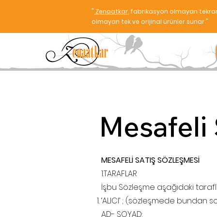
"
Zenaatkar
, fabrikasyon olmayan tekrar
olmayan tek ve orijinal ürünler sunar "
Mesafeli
MESAFELİ SATIŞ SÖZLEŞMESİ
1.TARAFLAR
İşbu Sözleşme aşağıdaki tarafl
‘ALICI’ ; (sözleşmede bundan son
AD- SOYAD: