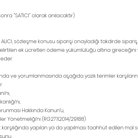
onra "SATICI" olarak anılacaktır)
ALICI, sözleşme konusu siparişi onayladığı takdirde sipari
belirtilen ek ücretleri ödeme yükümlülüğü altına gireceğin
 eder.
a ve yorumlanmasında aşağıda yazılı terimler karşılarında
r.
ı’nı,
anlığı’nı,
 Korunması Hakkında Kanun’u,
r Yönetmeliği’ni (RG:27.11.2014/29188)
t karşılığında yapılan ya da yapılması taahhüt edilen mal 
sunu ,