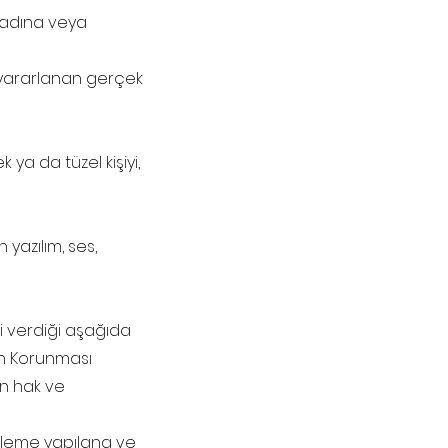
n adına veya
a yararlanan gerçek
 ya da tüzel kişiyi,
 yazılım, ses,
ni verdiği aşağıda
inin Korunması
ın hak ve
celleme yapılana ve