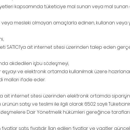
aaliyetleri kapsamında tüketiciye mal sunan veya mal suna
icari veya mesleki olmayan amaçlarla edinen, kullanan vey
i,
eti SATICI’ya ait internet sitesi üzerinden talep eden gerçek
ında akdedilen işbu sözleşmeyi,
ır eşyayı ve elektronik ortamda kullanılmak üzere hazırlanan
 malları ifade eder.
’ya ait internet sitesi üzerinden elektronik ortamda siparişi
len ürünün satışı ve teslimi ile ilgili olarak 6502 sayılı Tüketic
zleşmelere Dair Yönetmelik hükümleri gereğince taraflar
 fiyatlar satış fiyatıdır. İlan edilen fiyatlar ve vaatler gün