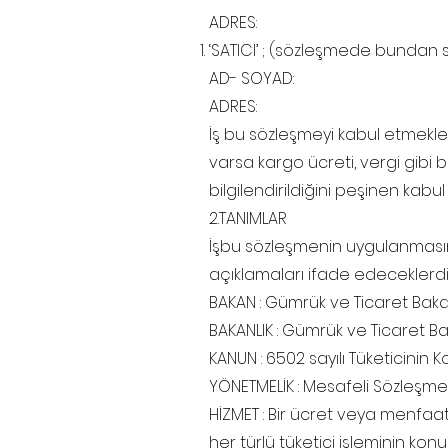
ADRES:
‘SATICI’ ; (sözleşmede bundan s
AD- SOYAD:
ADRES:
İş bu sözleşmeyi kabul etmekle 
varsa kargo ücreti, vergi gibi 
bilgilendirildiğini peşinen kabul
2.TANIMLAR
İşbu sözleşmenin uygulanmasınd
açıklamaları ifade edeceklerdi
BAKAN : Gümrük ve Ticaret Bakan
BAKANLIK : Gümrük ve Ticaret Bak
KANUN : 6502 sayılı Tüketicinin
YÖNETMELİK : Mesafeli Sözleşmele
HİZMET : Bir ücret veya menfaa
her türlü tüketici işleminin konu