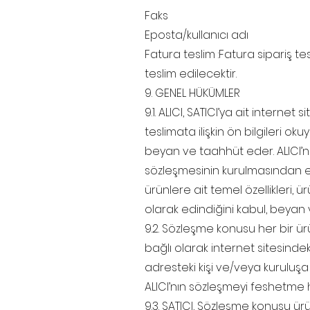
Faks
Eposta/kullanıcı adı
Fatura teslim :Fatura sipariş tes
teslim edilecektir.
9. GENEL HÜKÜMLER
9.1. ALICI, SATICI’ya ait interne
teslimata ilişkin ön bilgileri ok
beyan ve taahhüt eder. ALICI’nı
sözleşmesinin kurulmasından evv
ürünlere ait temel özellikleri, ü
olarak edindiğini kabul, beyan
9.2. Sözleşme konusu her bir ürü
bağlı olarak internet sitesindek
adresteki kişi ve/veya kuruluşa
ALICI’nın sözleşmeyi feshetme ha
9.3. SATICI, Sözleşme konusu ürü