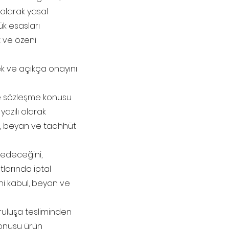
î olarak yasal
k esasları
t ve özeni
ek ve açıkça onayını
nde sözleşme konusu
azılı olarak
ul, beyan ve taahhüt
 edeceğini,
larında iptal
ni kabul, beyan ve
uruluşa tesliminden
 konusu ürün