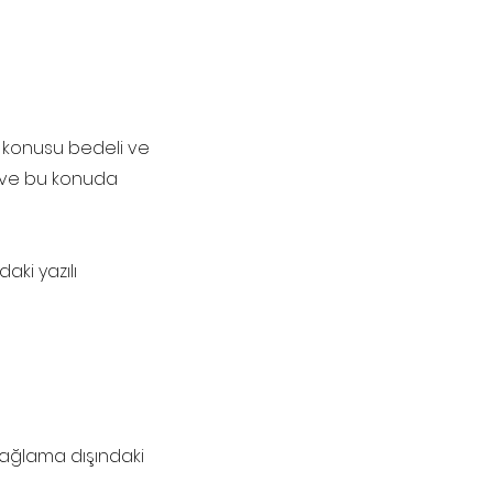
ş konusu bedeli ve
i ve bu konuda
ki yazılı
sağlama dışındaki