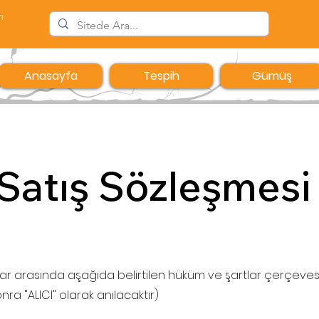
ı
Anasayfa
Tespih
Gümüş
 Satış Sözleşmesi
ar arasında aşağıda belirtilen hüküm ve şartlar çerçevesi
ra "ALICI" olarak anılacaktır)