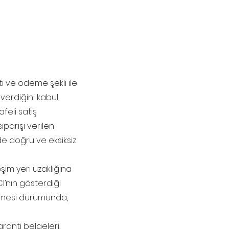
atı ve ödeme şekli ile
 verdiğini kabul,
feli satış
iparişi verilen
 de doğru ve eksiksiz
şim yeri uzaklığına
CI’nın gösterdiği
ememesi durumunda,
aranti belgeleri,