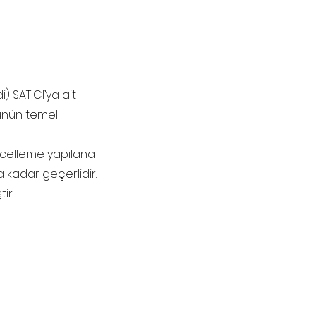
i) SATICI’ya ait
rünün temel
güncelleme yapılana
a kadar geçerlidir.
ir.