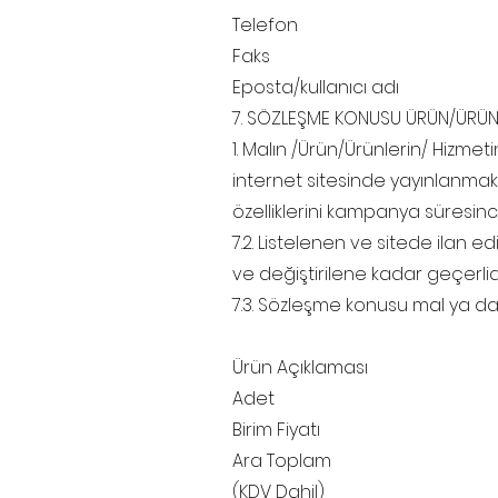
Telefon
Faks
Eposta/kullanıcı adı
7. SÖZLEŞME KONUSU ÜRÜN/ÜRÜNL
1. Malın /Ürün/Ürünlerin/ Hizmeti
internet sitesinde yayınlanmak
özelliklerini kampanya süresinc
7.2. Listelenen ve sitede ilan ed
ve değiştirilene kadar geçerlidir
7.3. Sözleşme konusu mal ya da h
Ürün Açıklaması
Adet
Birim Fiyatı
Ara Toplam
(KDV Dahil)