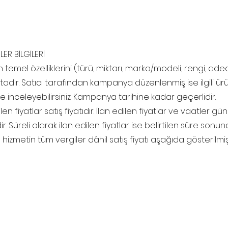
ER BİLGİLERİ
n temel özelliklerini (türü, miktarı, marka/modeli, rengi, aded
tadır. Satıcı tarafından kampanya düzenlenmiş ise ilgili ü
e inceleyebilirsiniz. Kampanya tarihine kadar geçerlidir.
ilen fiyatlar satış fiyatıdır. İlan edilen fiyatlar ve vaatler 
. Süreli olarak ilan edilen fiyatlar ise belirtilen süre sonun
izmetin tüm vergiler dâhil satış fiyatı aşağıda gösterilmişt