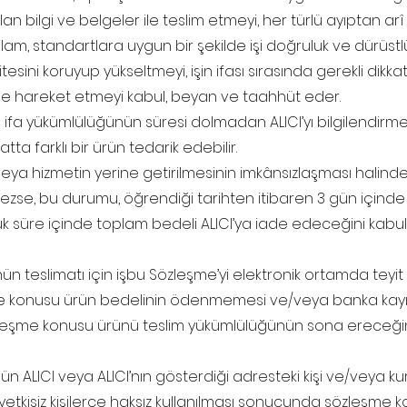
olan bilgi ve belgeler ile teslim etmeyi, her türlü ayıptan ar
m, standartlara uygun bir şekilde işi doğruluk ve dürüstlü
tesini koruyup yükseltmeyi, işin ifası sırasında gerekli dikka
ile hareket etmeyi kabul, beyan ve taahhüt eder.
 ifa yükümlülüğünün süresi dolmadan ALICI’yı bilgilendirm
atta farklı bir ürün tedarik edebilir.
n veya hizmetin yerine getirilmesinin imkânsızlaşması hali
ezse, bu durumu, öğrendiği tarihten itibaren 3 gün içinde y
nlük süre içinde toplam bedeli ALICI’ya iade edeceğini kab
nün teslimatı için işbu Sözleşme’yi elektronik ortamda teyit
e konusu ürün bedelinin ödenmemesi ve/veya banka kayıt
sözleşme konusu ürünü teslim yükümlülüğünün sona ereceği
nün ALICI veya ALICI’nın gösterdiği adresteki kişi ve/veya k
ın yetkisiz kişilerce haksız kullanılması sonucunda sözleşme