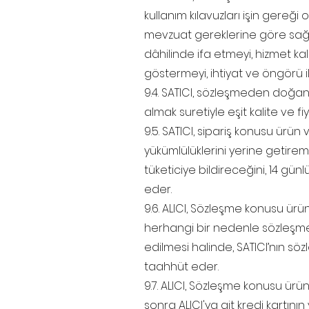
kullanım kılavuzları işin gereği 
mevzuat gereklerine göre sağla
dâhilinde ifa etmeyi, hizmet kali
göstermeyi, ihtiyat ve öngörü 
9.4. SATICI, sözleşmeden doğan
almak suretiyle eşit kalite ve fiy
9.5. SATICI, sipariş konusu ürü
yükümlülüklerini yerine getirem
tüketiciye bildireceğini, 14 gü
eder.
9.6. ALICI, Sözleşme konusu ürü
herhangi bir nedenle sözleşm
edilmesi halinde, SATICI’nın 
taahhüt eder.
9.7. ALICI, Sözleşme konusu ürü
sonra ALICI'ya ait kredi kartın