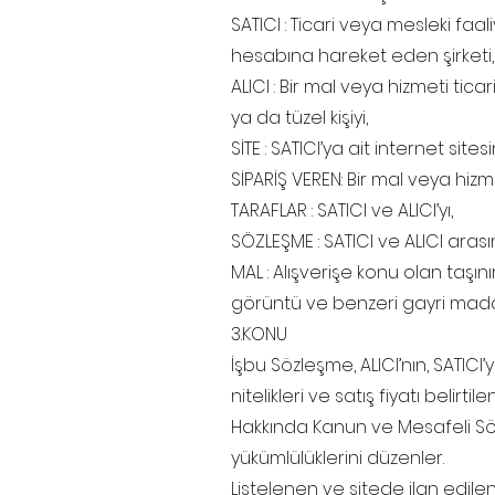
SATICI : Ticari veya mesleki f
hesabına hareket eden şirketi,
ALICI : Bir mal veya hizmeti t
ya da tüzel kişiyi,
SİTE : SATICI’ya ait internet sitesin
SİPARİŞ VEREN: Bir mal veya hizm
TARAFLAR : SATICI ve ALICI’yı,
SÖZLEŞME : SATICI ve ALICI aras
MAL : Alışverişe konu olan taşın
görüntü ve benzeri gayri maddi
3.KONU
İşbu Sözleşme, ALICI’nın, SATICI
nitelikleri ve satış fiyatı belirti
Hakkında Kanun ve Mesafeli Sö
yükümlülüklerini düzenler.
Listelenen ve sitede ilan edilen