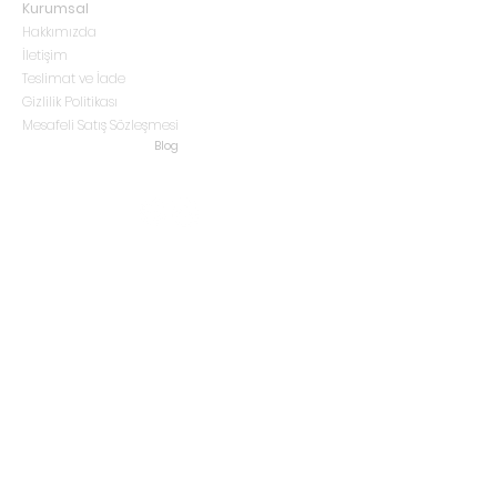
Kurumsal
Hakkımızda
İletişim
Teslimat ve İade
Gizlilik Politikası
Mesafeli Satış Sözleşmesi
Blog
fuatcetintas@rimturkiye.com.tr
(+90) 530 124 8983
Acıbadem Mah. İlkbahar Sok. No:11/A Üsküdar / İstanbul
Abonelik Formu
Gönder