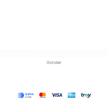
Damla Kehribar
Acıbadem Mah. 
Katalin Kehribar
Üsküda
Mağaza
Abonelik Formu
Gönder
©2020, Zenaatkar tarafından
Wixprof ile kurulmuştur.