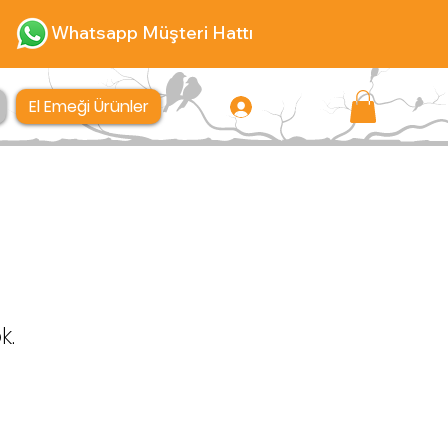
Whatsapp Müşteri Hattı
El Emeği Ürünler
Giriş
k.
@rimturkiye.com.tr
530 124 8983