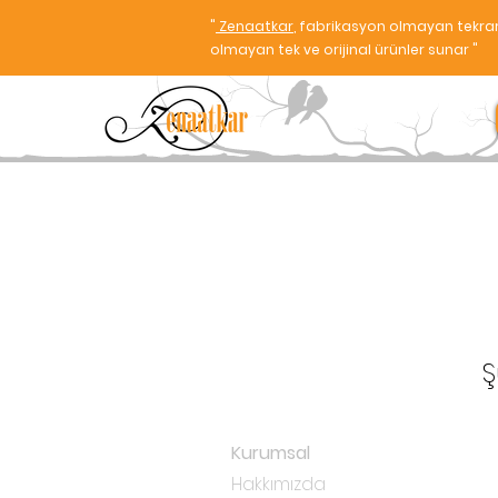
"
Zenaatkar
, fabrikasyon olmayan tekrar
olmayan tek ve orijinal ürünler sunar "
Ş
Kurumsal
Hakkımızda