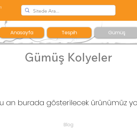
ı
Anasayfa
Tespih
Gümüş
Gümüş Kolyeler
u an burada gösterilecek ürünümüz yo
Anasayfa
Blog
fuatcetintas
Tespih
(+90) 