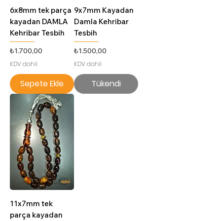
6x8mm tek parça
9x7mm Kayadan
kayadan DAMLA
Damla Kehribar
Kehribar Tesbih
Tesbih
Fiyat
Fiyat
₺1.700,00
₺1.500,00
KDV dahil
KDV dahil
Sepete Ekle
Tükendi
11x7mm tek
parça kayadan