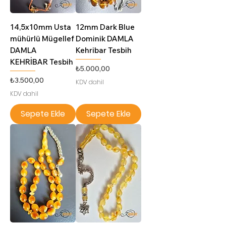
14,5x10mm Usta
12mm Dark Blue
mühürlü Mügellef
Dominik DAMLA
DAMLA
Kehribar Tesbih
KEHRİBAR Tesbih
Fiyat
₺5.000,00
Fiyat
₺3.500,00
KDV dahil
KDV dahil
Sepete Ekle
Sepete Ekle