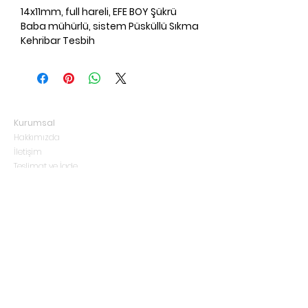
14x11mm, full hareli, EFE BOY Şükrü
Baba mühürlü, sistem Püsküllü Sıkma
Kehribar Tesbih
Kurumsal
Hakkımızda
İletişim
Teslimat ve İade
Gizlilik Politikası
Mesafeli Satış Sözleşmesi
Blog
fuatcetintas@rimturkiye.com.tr
(+90) 530 124 8983
Acıbadem Mah. İlkbahar Sok. No:11/A Üsküdar / İstanbul