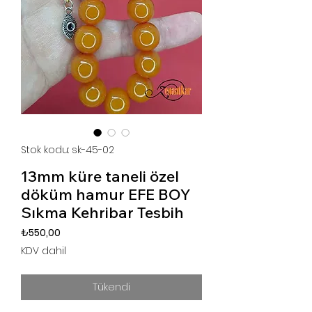
Stok kodu: sk-45-02
13mm küre taneli özel
döküm hamur EFE BOY
Sıkma Kehribar Tesbih
Fiyat
₺550,00
KDV dahil
Tükendi