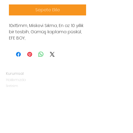
Sepete Ekle
10x15mm, Miskevi Sıkma, En az 10 yıllık
bir tesbih, Gümüş kaplama püskül,
EFE BOY,
Kurumsal
Hakkımızda
İletişim
Teslimat ve İade
Gizlilik Politikası
Mesafeli Satış Sözleşmesi
Blog
fuatcetintas@rimturkiye.com.tr